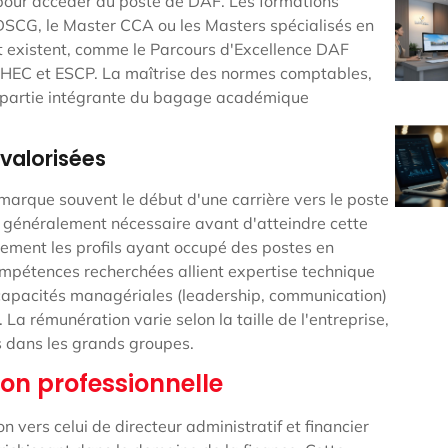
pour accéder au poste de DAF. Les formations
e DSCG, le Master CCA ou les Masters spécialisés en
 existent, comme le Parcours d'Excellence DAF
c HEC et ESCP. La maîtrise des normes comptables,
it partie intégrante du bagage académique
 valorisées
marque souvent le début d'une carrière vers le poste
 généralement nécessaire avant d'atteindre cette
èrement les profils ayant occupé des postes en
ompétences recherchées allient expertise technique
 capacités managériales (leadership, communication)
. La rémunération varie selon la taille de l'entreprise,
s dans les grands groupes.
ion professionnelle
n vers celui de directeur administratif et financier