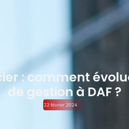
cier : comment évolu
de gestion à DAF ?
22 février 2024